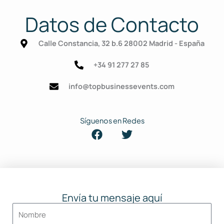
Datos de Contacto
Calle Constancia, 32 b.6 28002 Madrid - España
+34 91 277 27 85
info@topbusinessevents.com
Síguenos en Redes
F
T
a
w
c
i
e
t
b
t
o
e
o
r
Envía tu mensaje aquí
k