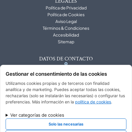
LEGALES
Política de Privacidad
Política de Cookies
Aviso Legal
Términos & Condiciones
Accesibilidad
Sitemap
DATOS DE CONTACTO
Calle Constancia, 32 b.6 28002 Madrid - España
Gestionar el consentimiento de las cookies
info@topbusinessevents.com
Utilizamos cookies propias y de terceros con finalidad
analítica y de marketing. Puedes aceptar todas las cookies,
91 277 27 85
rechazarlas (solo se instalarán las necesarias) o configurar tus
preferencias. Más información en la
política de cookies
.
Ver categorías de cookies
FINANCIADO POR LA UNIÓN EUROPEA CON EL PROGRAMA KIT
Solo las necesarias
DIGITAL POR LOS FONDOS NEXT GENERATION (EU) DEL
MECANISMO DE RECUPERACIÓN Y RESILENCIA